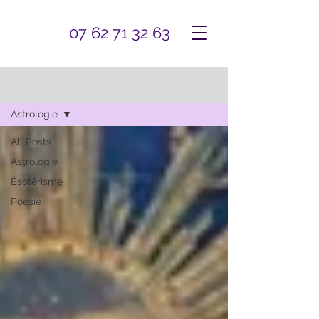
07 62 71 32 63
Blog
Astrologie
All Posts
Astrologie
Ésotérisme
Poésie